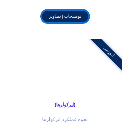
توضیحات | تصاویر
آموزشی
(ایرکولرها)
نحوه عملکرد ایرکولرها