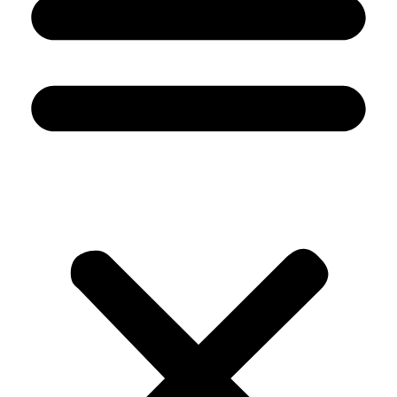
دانش
برای
پکیجهای
بنیان
مخازن
فرآیندی
تحت
و
کاتالوگ
فشار
محصولات
پلنت
و
های
مبدلهای
هیبریدی
دولوله
ای
درباره
ما
گواهینامه
وزارت
نفت