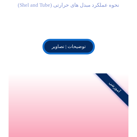
نحوه عملکرد مبدل های حرارتی (Shel and Tube)
توضیحات | تصاویر
آموزشی